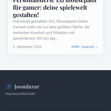
für gamer: deine spielewelt
gestalten!
Individuell gestaltete XXL-Mousepads bieten
Gamern mehr als nur eine größere Fläche. Sie
verbinden Komfort und Präzision mit
persönlichem Stil von eig...
5. September 2025
4 Min. Lesezeit →
Joomlazur
Impressum
Kontakt