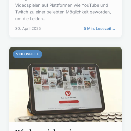
Videospielen auf Plattformen wie YouTube und
Twitch zu einer beliebten Möglichkeit geworden,
um die Leiden...
30. April 2025
5 Min. Lesezeit →
VIDEOSPIELE